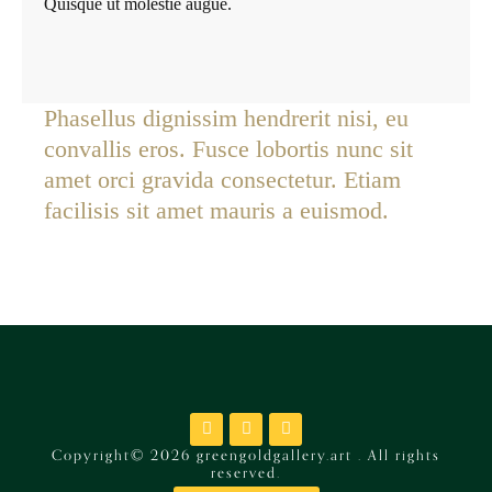
Quisque ut molestie augue.
Phasellus dignissim hendrerit nisi, eu
convallis eros. Fusce lobortis nunc sit
amet orci gravida consectetur. Etiam
facilisis sit amet mauris a euismod.
Copyright© 2026 greengoldgallery.art . All rights
reserved.